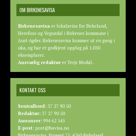
OM BIRKENESAVISA
Birkenesavisa
er lokalavisa for Birkeland,
Herefoss og Vegusdal i Birkenes kommune i
Aust-Agder. Birkenesavisa kommer ut en gang i
uka, og har et godkjent opplag på 1.030
eksemplarer.
Ansvarlig redaktør
er Terje Modal.
KONTAKT OSS
Sentralbord:
37 27 90 50
Redaktør:
37 27 90 50
Annonser:
994 62 545
E-post:
post@bavisa.no
Birkenesavisa, Strøget 71, 4760 Birkeland