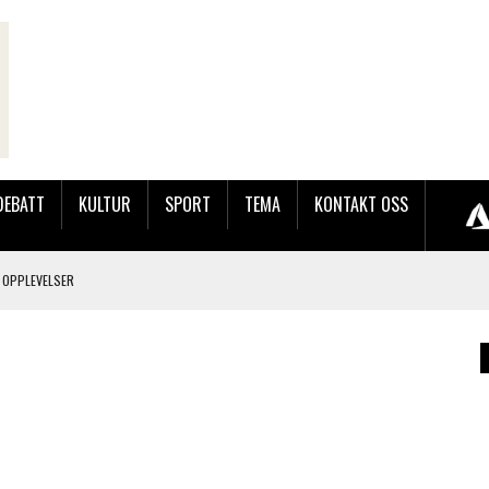
DEBATT
KULTUR
SPORT
TEMA
KONTAKT OSS
 OPPLEVELSER
LAKK GÅRD
JOBBEN VED SYNKRON MEDIA