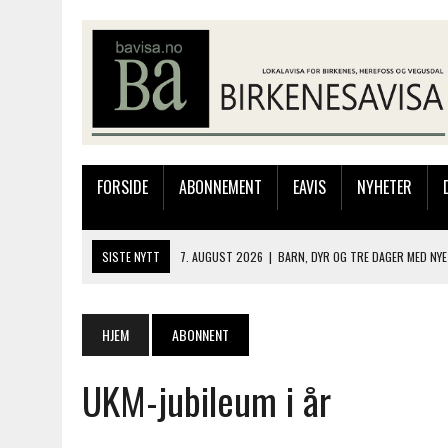
FORSIDE
ABONNEMENT
EAVIS
NYHETER
SISTE NYTT
7. AUGUST 2026
|
BARN, DYR OG TRE DAGER MED NYE
6. AUGUST 2026
|
FRA BARNDOMSMINNER TIL NYE OPPLEVELSER PÅ F
6. AUGUST 2026
|
SOMMERÅPENT MED NY FRISØRUTSTILLING
HJEM
ABONNENT
6. AUGUST 2026
|
BYGGING AV FLATBUNNINGER PÅ MUSEET
UKM-jubileum i år
7. AUGUST 2026
|
FLYTTER PRODUKSJONEN TIL OSLO: FLERE MISTER 