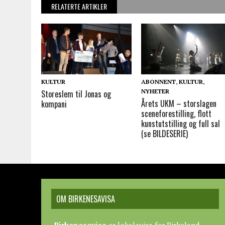
RELATERTE ARTIKLER
KULTUR
ABONNENT
,
KULTUR
,
NYHETER
Storeslem til Jonas og
Årets UKM – storslagen
kompani
sceneforestilling, flott
kunstutstilling og full sal
(se BILDESERIE)
OM BIRKENESAVISA