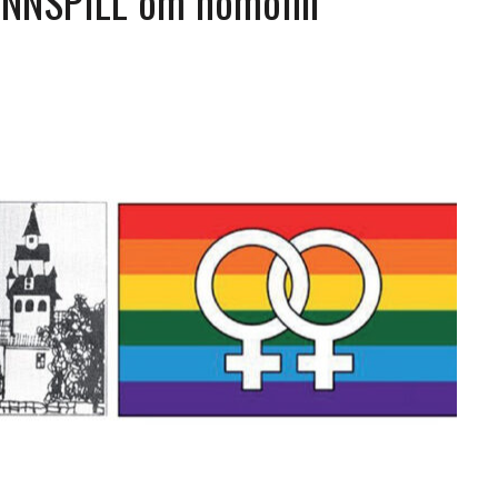
INNSPILL om homofili