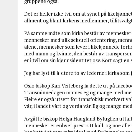
gruppene også.
Det er heller ikke tvil om at synet på likekjønne
allment og blant kirkens medlemmer, tillitsvalg
På samme måte som kirka består av mennesker m
mennesker med ulik seksuell orientering, menn
alene, mennesker som lever i likekjønnede forh
med mann og kvinne, den består av transperson
er i tvil om sin kjønnsidentitet osv. Kort sagt e
Jeg har lyst til å sitere to av lederne i kirka so
Oslo biskop Kari Veiteberg la dette ut på faceb
Transminnedagen minnes eg og mange med meg al
Fleire er også utsett for transfobisk motivert val
vår, i landet vårt og verda vår. Eg og mange me
Avgåtte biskop Helga Haugland Byfuglien uttalte
mennesker er enhver prest sitt kall, og noe alle