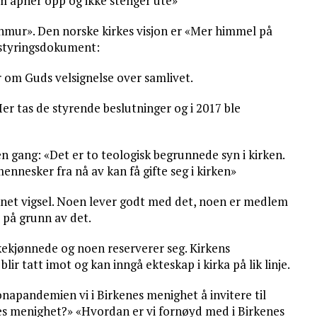
m åpner opp og ikke stenger ute»
nnmur». Den norske kirkes visjon er «Mer himmel på
s styringsdokument:
r om Guds velsignelse over samlivet.
er tas de styrende beslutninger og i 2017 ble
n gang: «Det er to teologisk begrunnede syn i kirken.
mennesker fra nå av kan få gifte seg i kirken»
jønnet vigsel. Noen lever godt med det, noen er medlem
 på grunn av det.
ikekjønnede og noen reserverer seg. Kirkens
 blir tatt imot og kan inngå ekteskap i kirka på lik linje.
ronapandemien vi i Birkenes menighet å invitere til
es menighet?» «Hvordan er vi fornøyd med i Birkenes