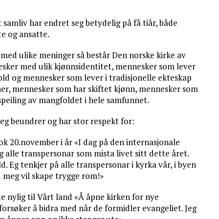
t samliv har endret seg betydelig på få tiår, både
te og ansatte.
ed ulike meninger så består Den norske kirke av
esker med ulik kjønnsidentitet, mennesker som lever
old og mennesker som lever i tradisjonelle ekteskap
er, mennesker som har skiftet kjønn, mennesker som
n speiling av mangfoldet i hele samfunnet.
m jeg beundrer og har stor respekt for:
ook 20.november i år «I dag på den internasjonale
le transpersonar som mista livet sitt dette året.
d. Eg tenkjer på alle transpersonar i kyrka vår, i byen
d meg vil skape trygge rom!»
 nylig til Vårt land «Å åpne kirken for nye
 forsøker å bidra med når de formidler evangeliet. Jeg