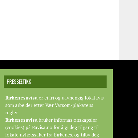
PRESSEETIKK
Birkenesavisa
er ei fri og uavhengig lokalavis
som arbeider etter
Vær Varsom-plakatens
regler.
Birkenesavisa
bruker informasjonskapsler
(cookies) på Bavisa.no for å gi deg tilgang til
lokale nyhetssaker fra Birkenes, og tilby deg