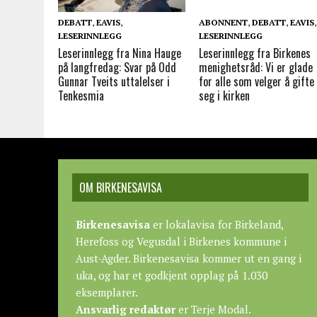
DEBATT
,
EAVIS
,
ABONNENT
,
DEBATT
,
EAVIS
,
LESERINNLEGG
LESERINNLEGG
Leserinnlegg fra Nina Hauge
Leserinnlegg fra Birkenes
på langfredag: Svar på Odd
menighetsråd: Vi er glade
Gunnar Tveits uttalelser i
for alle som velger å gifte
Tenkesmia
seg i kirken
OM BIRKENESAVISA
Birkenesavisa
er lokalavisa for Birkeland,
Herefoss og Vegusdal i Birkenes kommune i
Aust-Agder. Birkenesavisa kommer ut en gang i
uka, og har et godkjent opplag på 1.030
eksemplarer.
Ansvarlig redaktør
er Terje Modal.