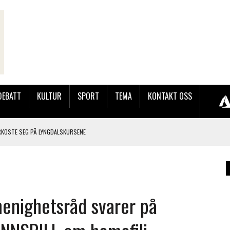
DEBATT
KULTUR
SPORT
TEMA
KONTAKT OSS
RKOSTE SEG PÅ LYNGDALSKURSENE
TEMNING OG STOR RESPONS
GEBASAREN PÅ RUGSLAND SAMLET HUNDREVIS AV GJESTER
enighetsråd svarer på
LER HUN UT PÅ SØRLANDSUTSTILLINGEN.