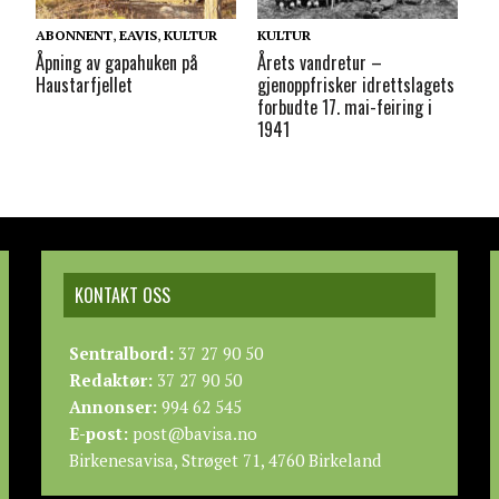
ABONNENT
,
EAVIS
,
KULTUR
KULTUR
Åpning av gapahuken på
Årets vandretur –
Haustarfjellet
gjenoppfrisker idrettslagets
forbudte 17. mai-feiring i
1941
KONTAKT OSS
Sentralbord:
37 27 90 50
Redaktør:
37 27 90 50
Annonser:
994 62 545
E-post:
post@bavisa.no
Birkenesavisa, Strøget 71, 4760 Birkeland