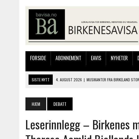
FORSIDE
ABONNEMENT
EAVIS
NYHETER
SISTE NYTT
4. AUGUST 2026
|
MUSIKANTER FRA BIRKELAND STO
3. AUGUST 2026
|
JAKOB FRIIS TRIO ÅPNET BIRKELIVE MED VARM S
3. AUGUST 2026
|
333.000 KRONER TIL SKOLEPROSJEKT I PERU: HA
HJEM
DEBATT
28. JULI 2026
|
JAKOB FRIIS TRIO KOMMER TIL BIRKELAND SØNDAG
Leserinnlegg – Birkenes m
4. AUGUST 2026
|
SILJE LØLAND STILTE UT I TOLLBODEN – NÅ STIL