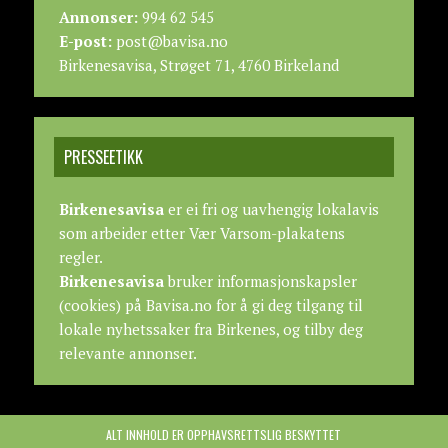
Annonser:
994 62 545
E-post:
post@bavisa.no
Birkenesavisa, Strøget 71, 4760 Birkeland
PRESSEETIKK
Birkenesavisa
er ei fri og uavhengig lokalavis
som arbeider etter
Vær Varsom-plakatens
regler.
Birkenesavisa
bruker informasjonskapsler
(cookies) på Bavisa.no for å gi deg tilgang til
lokale nyhetssaker fra Birkenes, og tilby deg
relevante annonser.
ALT INNHOLD ER OPPHAVSRETTSLIG BESKYTTET