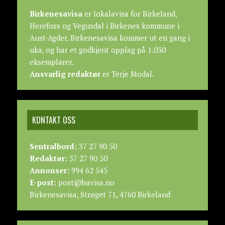
Birkenesavisa
er lokalavisa for Birkeland,
Herefoss og Vegusdal i Birkenes kommune i
Aust-Agder. Birkenesavisa kommer ut en gang i
uka, og har et godkjent opplag på 1.030
eksemplarer.
Ansvarlig redaktør
er Terje Modal.
KONTAKT OSS
Sentralbord:
37 27 90 50
Redaktør:
37 27 90 50
Annonser:
994 62 545
E-post:
post@bavisa.no
Birkenesavisa, Strøget 71, 4760 Birkeland