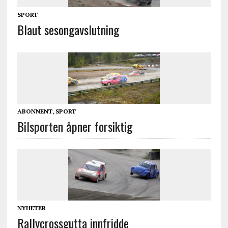
SPORT
Blaut sesongavslutning
ABONNENT
,
SPORT
Bilsporten åpner forsiktig
NYHETER
Rallycrossgutta innfridde