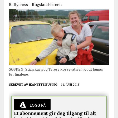
Rallycross
Rugslandsbanen
SØSKEN: Stian Raen og Terese Rossevatn er i godt humør
før finalene.
SKREVET AV
JEANETTE BÜSING
11. JUNI 2018
LOGG PÅ
Et abonnement gir deg tilgang til alt