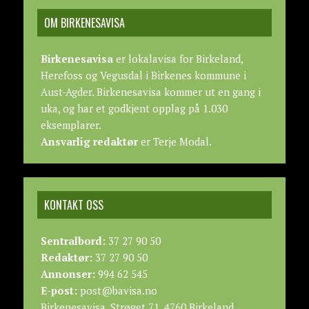
OM BIRKENESAVISA
Birkenesavisa
er lokalavisa for Birkeland,
Herefoss og Vegusdal i Birkenes kommune i
Aust-Agder. Birkenesavisa kommer ut en gang i
uka, og har et godkjent opplag på 1.030
eksemplarer.
Ansvarlig redaktør
er Terje Modal.
KONTAKT OSS
Sentralbord:
37 27 90 50
Redaktør:
37 27 90 50
Annonser:
994 62 545
E-post:
post@bavisa.no
Birkenesavisa, Strøget 71, 4760 Birkeland