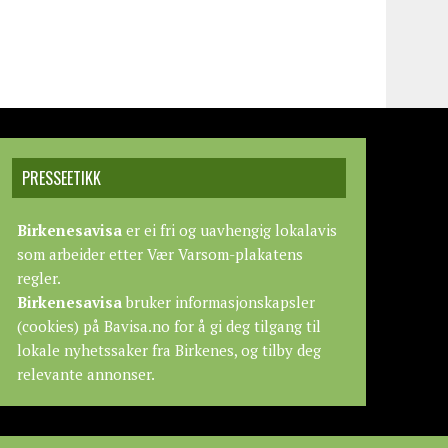
PRESSEETIKK
Birkenesavisa
er ei fri og uavhengig lokalavis
som arbeider etter
Vær Varsom-plakatens
regler.
Birkenesavisa
bruker informasjonskapsler
(cookies) på Bavisa.no for å gi deg tilgang til
lokale nyhetssaker fra Birkenes, og tilby deg
relevante annonser.