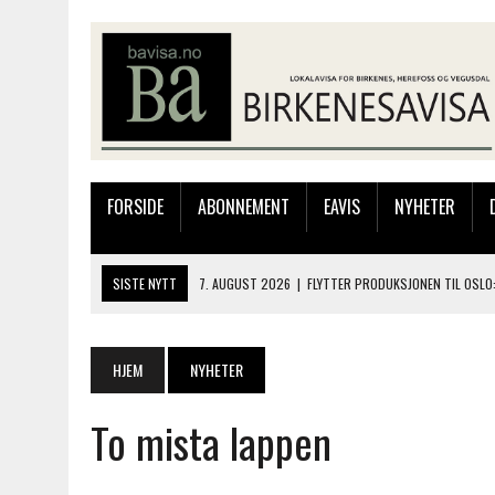
FORSIDE
ABONNEMENT
EAVIS
NYHETER
SISTE NYTT
7. AUGUST 2026
|
FLYTTER PRODUKSJONEN TIL OSLO:
7. AUGUST 2026
|
BARN, DYR OG TRE DAGER MED NYE OPPLEVELSER
6. AUGUST 2026
|
FRA BARNDOMSMINNER TIL NYE OPPLEVELSER PÅ F
HJEM
NYHETER
6. AUGUST 2026
|
SOMMERÅPENT MED NY FRISØRUTSTILLING
To mista lappen
6. AUGUST 2026
|
BYGGING AV FLATBUNNINGER PÅ MUSEET