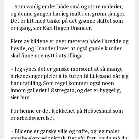
– Som vanlig er det både små og store malerier,
og denne gangen har jeg malt i en grønn sjanger.
Det er litt med tanke på det grønne skiftet som
er i gang, sier Kari Hagen Unander.
Flere av bildene er over meteren både i bredde og
høyde, og Unander lover at også gamle kunder
skal finne noe nytt i utstillinga.
– Jeg synes det er ganske morsomt at så mange
birkenesinger pleier å ta turen til Lillesand når jeg
har utstilling. Som regel kommer også noen
innom galleriet i Østregata, og det er hyggelig,
sier hun.
For henne er det kjøkkenet på Hobbesland som
er arbeidsværelset.
– Bildene er ganske ville og røffe, og jeg maler
ganske ekspresjonistisk. Det går fort, og da må du