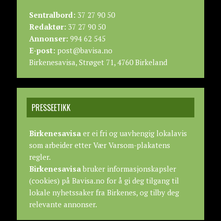
Sentralbord:
37 27 90 50
Redaktør:
37 27 90 50
Annonser:
994 62 545
E-post:
post@bavisa.no
Birkenesavisa, Strøget 71, 4760 Birkeland
PRESSEETIKK
Birkenesavisa
er ei fri og uavhengig lokalavis
som arbeider etter
Vær Varsom-plakatens
regler.
Birkenesavisa
bruker informasjonskapsler
(cookies) på Bavisa.no for å gi deg tilgang til
lokale nyhetssaker fra Birkenes, og tilby deg
relevante annonser.