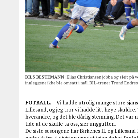
BILS BESTEMANN:
Elias Christiansen jobba og sleit på 
innleggene ikke ble omsatt i mål. BIL-trener Trond Endre
FOTBALL.
– Vi hadde utrolig mange store sjanse
Lillesand, og jeg tror vi hadde litt høye skuldre.
hverandre, og det ble dårlig stemning. Det var no
tide at de skulle ta oss, sier unggutten.
De siste sesongene har Birkenes IL og Lillesand 
nedrykk fra 4. divisjon var det igjen duket for 