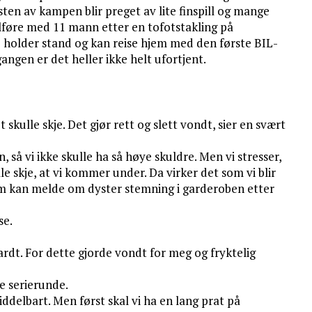
ten av kampen blir preget av lite finspill og mange
ullføre med 11 mann etter en tofotstakling på
e holder stand og kan reise hjem med den første BIL-
ngen er det heller ikke helt ufortjent.
 skulle skje. Det gjør rett og slett vondt, sier en svært
å vi ikke skulle ha så høye skuldre. Men vi stresser,
ulle skje, at vi kommer under. Da virker det som vi blir
 som kan melde om dyster stemning i garderoben etter
se.
hardt. For dette gjorde vondt for meg og fryktelig
e serierunde.
iddelbart. Men først skal vi ha en lang prat på