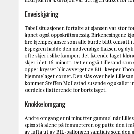
Enveiskjøring
Tabellsituasjonen fortalte at sjansen var stor for
åpnet også oppskriftsmessig. Birkenesingene kjø
fire kjempesjanser som alle burde blitt omsatt i
Espegren hadde den nødvendige flaksen og dykti
ofte skjer i slike kamper; det førende laget klø
skjer i det 16. minutt. Det er også Lillesand so
oppe i krysset blir avverget av BIL-keeper Thom
hjemmelaget corner. Den slås over hele Lillesan
kommer Steffen Mollestad susende og skaller inn
særdeles flatterende for bortelaget.
Knokkelomgang
Andre omgang er ni minutter gammel når Lillesan
spiss stå alene på femmeteren og putte den i må
av lufta ut av BIL-ballongen samtidig som den gi