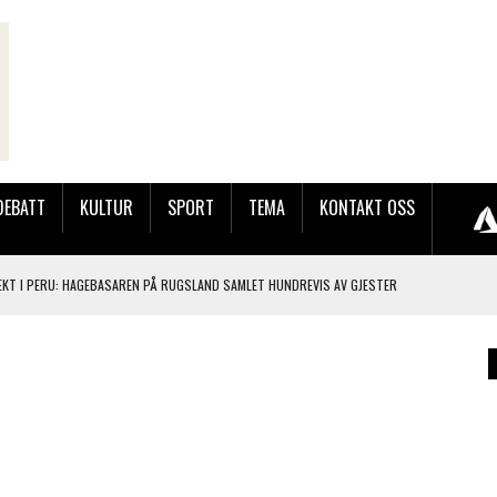
DEBATT
KULTUR
SPORT
TEMA
KONTAKT OSS
ELAND SØNDAG
LER HUN UT PÅ SØRLANDSUTSTILLINGEN.
 LYNGDALSKURSENE
TEMNING OG STOR RESPONS
GEBASAREN PÅ RUGSLAND SAMLET HUNDREVIS AV GJESTER