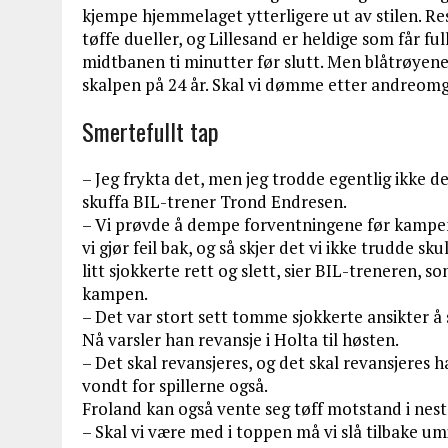
kjempe hjemmelaget ytterligere ut av stilen. Res
tøffe dueller, og Lillesand er heldige som får f
midtbanen ti minutter før slutt. Men blåtrøyen
skalpen på 24 år. Skal vi dømme etter andreomga
Smertefullt tap
– Jeg frykta det, men jeg trodde egentlig ikke det
skuffa BIL-trener Trond Endresen.
– Vi prøvde å dempe forventningene før kampen, s
vi gjør feil bak, og så skjer det vi ikke trudde sk
litt sjokkerte rett og slett, sier BIL-treneren,
kampen.
– Det var stort sett tomme sjokkerte ansikter å 
Nå varsler han revansje i Holta til høsten.
– Det skal revansjeres, og det skal revansjeres 
vondt for spillerne også.
Froland kan også vente seg tøff motstand i nest
– Skal vi være med i toppen må vi slå tilbake um