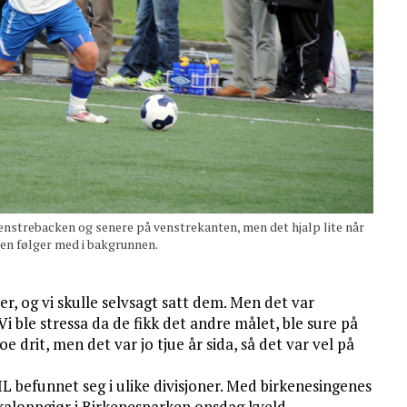
venstrebacken og senere på venstrekanten, men det hjalp lite når
sen følger med i bakgrunnen.
r, og vi skulle selvsagt satt dem. Men det var
 Vi ble stressa da de fikk det andre målet, ble sure på
e drit, men det var jo tjue år sida, så det var vel på
IL befunnet seg i ulike divisjoner. Med birkenesingenes
lokaloppgjør i Birkenesparken onsdag kveld.