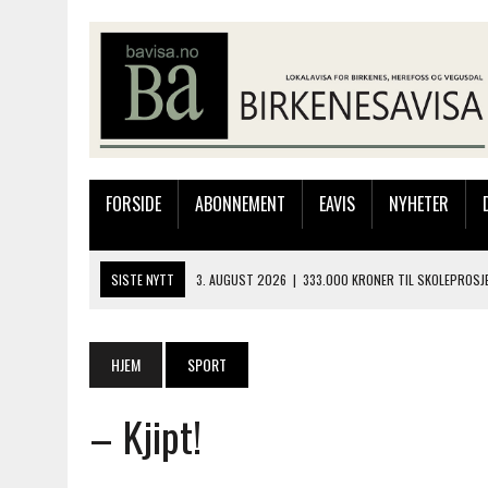
FORSIDE
ABONNEMENT
EAVIS
NYHETER
SISTE NYTT
28. JULI 2026
|
JAKOB FRIIS TRIO KOMMER TIL BIRK
4. AUGUST 2026
|
SILJE LØLAND STILTE UT I TOLLBODEN – NÅ STIL
4. AUGUST 2026
|
MUSIKANTER FRA BIRKELAND STORKOSTE SEG PÅ
HJEM
SPORT
3. AUGUST 2026
|
JAKOB FRIIS TRIO ÅPNET BIRKELIVE MED VARM S
– Kjipt!
3. AUGUST 2026
|
333.000 KRONER TIL SKOLEPROSJEKT I PERU: HA