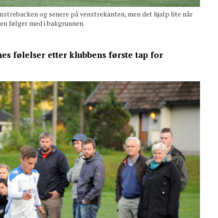
strebacken og senere på venstrekanten, men det hjalp lite når
sen følger med i bakgrunnen.
nes følelser etter klubbens første tap for