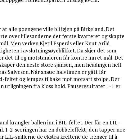
 at alle poengene ville bli igjen på Birkeland. Det
rte over lillesanderne det første kvarteret og skapte
 mål. Men verken Kjetil Esperås eller Knut Arild
gheten i avslutningsøyeblikket. Da skjer det som
ner det til og motstanderen får kontre inn et mål. Det
m skaper den neste store sjansen, men headingen helt
as Salvesen. Når snaue halvtimen er gått får
d-feltet og lempes tilbake mot motsatt stolpe. Der
 utligningen fra kloss hold. Pauseresultatet 1-1 er
d krangler ballen inn i BIL-feltet. Der får en LIL-
l. 1-2-scoringen har en dobbeleffekt; den tapper noe
r LIL-spillerne de ekstra kreftene de trenger til å