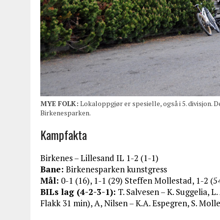
MYE FOLK:
Lokaloppgjør er spesielle, også i 5. divisjon.
Birkenesparken.
Kampfakta
Birkenes – Lillesand IL 1-2 (1-1)
Bane:
Birkenesparken kunstgress
Mål:
0-1 (16), 1-1 (29) Steffen Mollestad, 1-2 (54
BILs lag (4-2-3-1):
T. Salvesen – K. Suggelia, L.
Flakk 31 min), A, Nilsen – K.A. Espegren, S. Moll