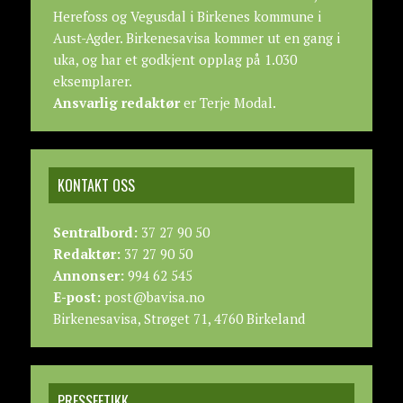
Herefoss og Vegusdal i Birkenes kommune i
Aust-Agder. Birkenesavisa kommer ut en gang i
uka, og har et godkjent opplag på 1.030
eksemplarer.
Ansvarlig redaktør
er Terje Modal.
KONTAKT OSS
Sentralbord:
37 27 90 50
Redaktør:
37 27 90 50
Annonser:
994 62 545
E-post:
post@bavisa.no
Birkenesavisa, Strøget 71, 4760 Birkeland
PRESSEETIKK