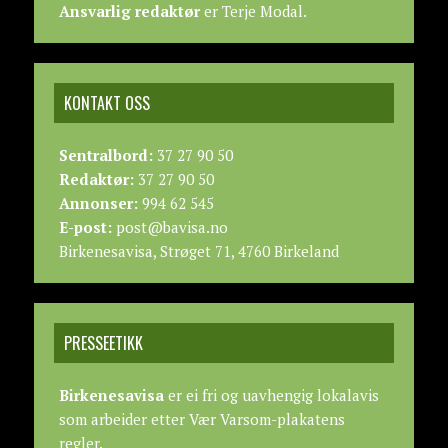
Ansvarlig redaktør
er Terje Modal.
KONTAKT OSS
Sentralbord:
37 27 90 50
Redaktør:
37 27 90 50
Annonser:
994 62 545
E-post:
post@bavisa.no
Birkenesavisa, Strøget 71, 4760 Birkeland
PRESSEETIKK
Birkenesavisa
er ei fri og uavhengig lokalavis
som arbeider etter
Vær Varsom-plakatens
regler.