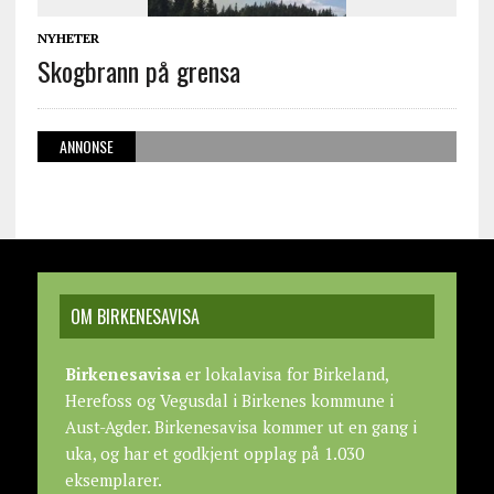
NYHETER
Skogbrann på grensa
ANNONSE
OM BIRKENESAVISA
Birkenesavisa
er lokalavisa for Birkeland,
Herefoss og Vegusdal i Birkenes kommune i
Aust-Agder. Birkenesavisa kommer ut en gang i
uka, og har et godkjent opplag på 1.030
eksemplarer.