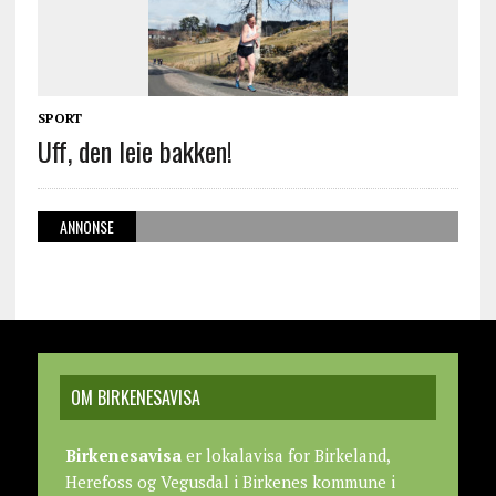
SPORT
Uff, den leie bakken!
ANNONSE
OM BIRKENESAVISA
Birkenesavisa
er lokalavisa for Birkeland,
Herefoss og Vegusdal i Birkenes kommune i