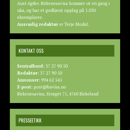
Aust-Agder. Birkenesavisa kommer ut en gang i
uka, og har et godkjent opplag på 1.030
eksemplarer.
Ansvarlig redaktør
er Terje Modal.
KONTAKT OSS
Sentralbord:
37 27 90 50
Redaktør:
37 27 90 50
Annonser:
994 62 545
E-post:
post@bavisa.no
Birkenesavisa, Strøget 71, 4760 Birkeland
PRESSEETIKK