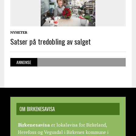
NYHETER
Satser på tredobling av salget
ANNONSE
OM BIRKENESAVISA
Birkenesavisa
er lokalavisa for Birkeland,
Herefoss og Vegusdal i Birkenes kommune i