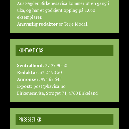
Aust-Agder. Birkenesavisa kommer ut en gang i
uka, og har et godkjent opplag på 1.030
eksemplarer.
Ansvarlig redaktør
er Terje Modal.
KONTAKT OSS
Sentralbord:
37 27 90 50
Redaktør:
37 27 90 50
Annonser:
994 62 545
E-post:
post@bavisa.no
Birkenesavisa, Strøget 71, 4760 Birkeland
PRESSEETIKK