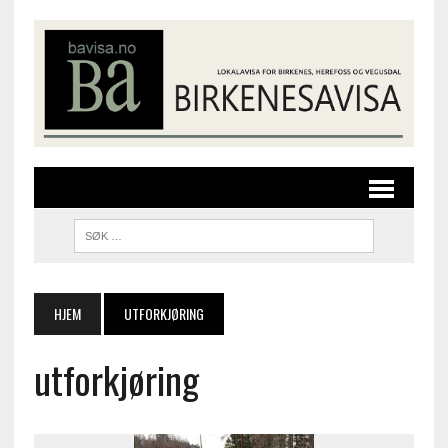
HJEM
UTFORKJØRING
utforkjøring