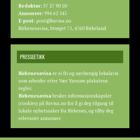
Redaktør:
37 27 90 50
Annonser:
994 62 545
E-post:
post@bavisa.no
Birkenesavisa, Strøget 71, 4760 Birkeland
PRESSEETIKK
Birkenesavisa
er ei fri og uavhengig lokalavis
som arbeider etter
Vær Varsom-plakatens
regler.
Birkenesavisa
bruker informasjonskapsler
(cookies) på Bavisa.no for å gi deg tilgang til
lokale nyhetssaker fra Birkenes, og tilby deg
relevante annonser.