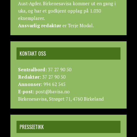
Aust-Agder. Birkenesavisa kommer ut en gang i
uka, og har et godkjent opplag på 1.030
eksemplarer.
Ansvarlig redaktør
er Terje Modal.
KONTAKT OSS
Sentralbord:
37 27 90 50
Redaktør:
37 27 90 50
Annonser:
994 62 545
E-post:
post@bavisa.no
Birkenesavisa, Strøget 71, 4760 Birkeland
PRESSEETIKK