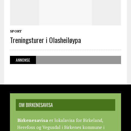
SPORT
Treningsturer i Olasheiløypa
ANNONSE
OM BIRKENESAVISA
Birkenesavisa
er lokalavisa for Birkeland,
Herefoss og Vegusdal i Birkenes kommune i