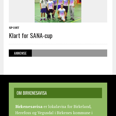
SPORT
Klart for SANA-cup
ANNONSE
OM BIRKENESAVISA
Birkenesavisa
er lokalavisa for Birkeland,
Herefoss og Vegusdal i Birkenes kommune i