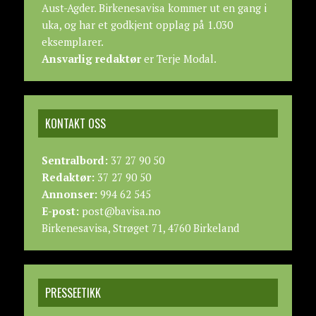
Aust-Agder. Birkenesavisa kommer ut en gang i
uka, og har et godkjent opplag på 1.030
eksemplarer.
Ansvarlig redaktør
er Terje Modal.
KONTAKT OSS
Sentralbord:
37 27 90 50
Redaktør:
37 27 90 50
Annonser:
994 62 545
E-post:
post@bavisa.no
Birkenesavisa, Strøget 71, 4760 Birkeland
PRESSEETIKK