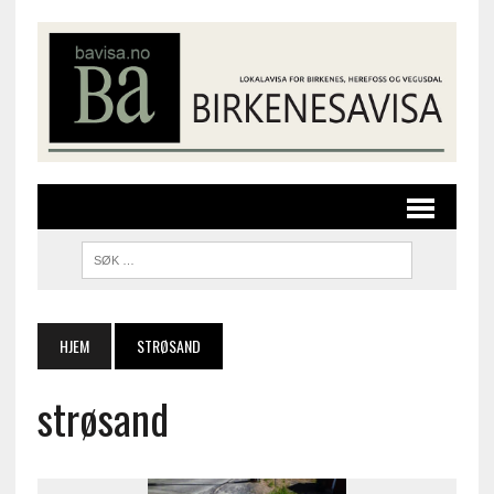
HJEM
STRØSAND
strøsand