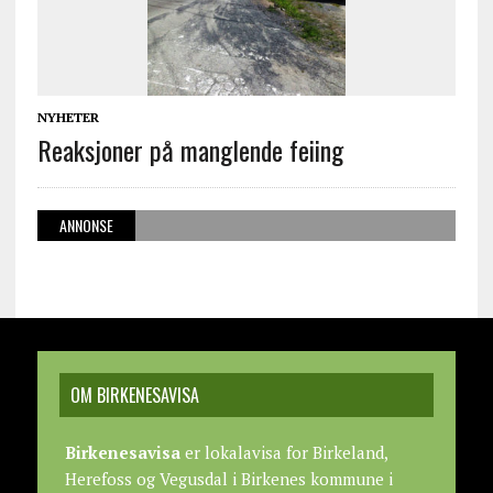
NYHETER
Reaksjoner på manglende feiing
ANNONSE
OM BIRKENESAVISA
Birkenesavisa
er lokalavisa for Birkeland,
Herefoss og Vegusdal i Birkenes kommune i