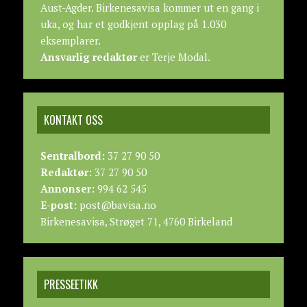
Aust-Agder. Birkenesavisa kommer ut en gang i
uka, og har et godkjent opplag på 1.030
eksemplarer.
Ansvarlig redaktør
er Terje Modal.
KONTAKT OSS
Sentralbord:
37 27 90 50
Redaktør:
37 27 90 50
Annonser:
994 62 545
E-post:
post@bavisa.no
Birkenesavisa, Strøget 71, 4760 Birkeland
PRESSEETIKK