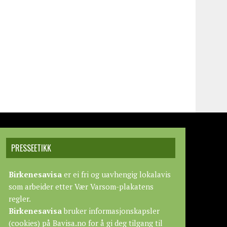
PRESSEETIKK
Birkenesavisa
er ei fri og uavhengig lokalavis
som arbeider etter
Vær Varsom-plakatens
regler.
Birkenesavisa
bruker informasjonskapsler
(cookies) på Bavisa.no for å gi deg tilgang til