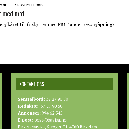
PORT
19. NOVEMBER 2019
r med mot
erg kåret til Skiskytter med MOT under sesongåpninga
KONTAKT OSS
Sentralbord:
37 27 90 50
Redaktør:
37 27 90 50
Annonser:
994 62 545
E-post:
post@bavisa.no
Birkenesavisa, Strøget 71, 4760 Birkeland