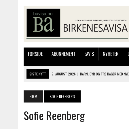
FORSIDE
ABONNEMENT
EAVIS
NYHETER
SISTE NYTT
7. AUGUST 2026
|
BARN, DYR OG TRE DAGER MED NYE
6. AUGUST 2026
|
FRA BARNDOMSMINNER TIL NYE OPPLEVELSER PÅ F
6. AUGUST 2026
|
SOMMERÅPENT MED NY FRISØRUTSTILLING
HJEM
SOFIE REENBERG
6. AUGUST 2026
|
BYGGING AV FLATBUNNINGER PÅ MUSEET
Sofie Reenberg
7. AUGUST 2026
|
FLYTTER PRODUKSJONEN TIL OSLO: FLERE MISTER 