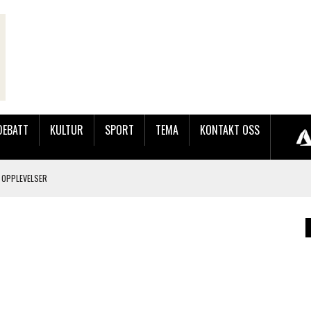
DEBATT
KULTUR
SPORT
TEMA
KONTAKT OSS
 OPPLEVELSER
LAKK GÅRD
JOBBEN VED SYNKRON MEDIA