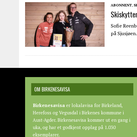
ABONNENT
,
S
Skiskytte
Sofie Reenb
på Sjusjøen.
OM BIRKENESAVISA
Birkenesavisa
er lokalavisa for Birkeland,
Herefoss og Vegusdal i Birkenes kommune i
Aust-Agder. Birkenesavisa kommer ut en gang i
uka, og har et godkjent opplag på 1.030
eksemplarer.