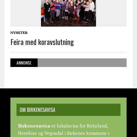
NYHETER
Feira med koravslutning
ANNONSE
OM BIRKENESAVISA
Birkenesavisa
er lokalavisa for Birkeland,
Herefoss og Vegusdal i Birkenes kommune i