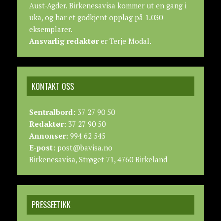
Aust-Agder. Birkenesavisa kommer ut en gang i
uka, og har et godkjent opplag på 1.030
eksemplarer.
Ansvarlig redaktør
er Terje Modal.
KONTAKT OSS
Sentralbord:
37 27 90 50
Redaktør:
37 27 90 50
Annonser:
994 62 545
E-post:
post@bavisa.no
Birkenesavisa, Strøget 71, 4760 Birkeland
PRESSEETIKK