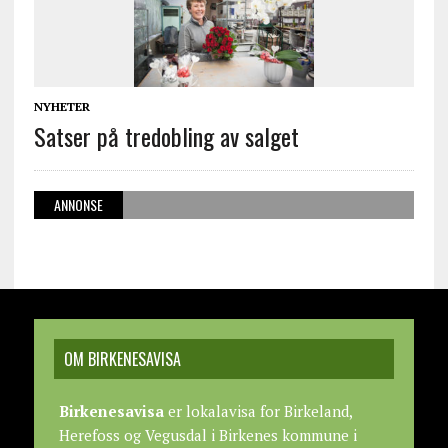
NYHETER
Satser på tredobling av salget
ANNONSE
OM BIRKENESAVISA
Birkenesavisa
er lokalavisa for Birkeland,
Herefoss og Vegusdal i Birkenes kommune i