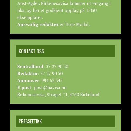
Aust-Agder. Birkenesavisa kommer ut en gang i
uka, og har et godkjent opplag på 1.030
eksemplarer.
Ansvarlig redaktør
er Terje Modal.
KONTAKT OSS
Sentralbord:
37 27 90 50
Redaktør:
37 27 90 50
Annonser:
994 62 545
E-post:
post@bavisa.no
Birkenesavisa, Strøget 71, 4760 Birkeland
PRESSEETIKK