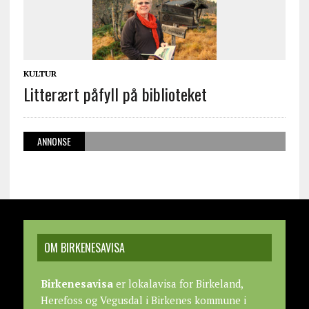
KULTUR
Litterært påfyll på biblioteket
ANNONSE
OM BIRKENESAVISA
Birkenesavisa
er lokalavisa for Birkeland,
Herefoss og Vegusdal i Birkenes kommune i