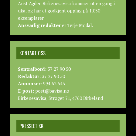
Aust-Agder. Birkenesavisa kommer ut en gang i
uka, og har et godkjent opplag på 1.030
eksemplarer.
Ansvarlig redaktør
er Terje Modal.
KONTAKT OSS
Sentralbord:
37 27 90 50
Redaktør:
37 27 90 50
Annonser:
994 62 545
E-post:
post@bavisa.no
Birkenesavisa, Strøget 71, 4760 Birkeland
PRESSEETIKK