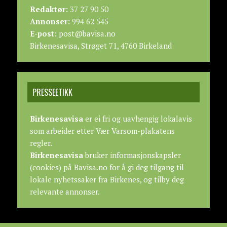
Redaktør:
37 27 90 50
Annonser:
994 62 545
E-post:
post@bavisa.no
Birkenesavisa, Strøget 71, 4760 Birkeland
PRESSEETIKK
Birkenesavisa
er ei fri og uavhengig lokalavis
som arbeider etter
Vær Varsom-plakatens
regler.
Birkenesavisa
bruker informasjonskapsler
(cookies) på Bavisa.no for å gi deg tilgang til
lokale nyhetssaker fra Birkenes, og tilby deg
relevante annonser.