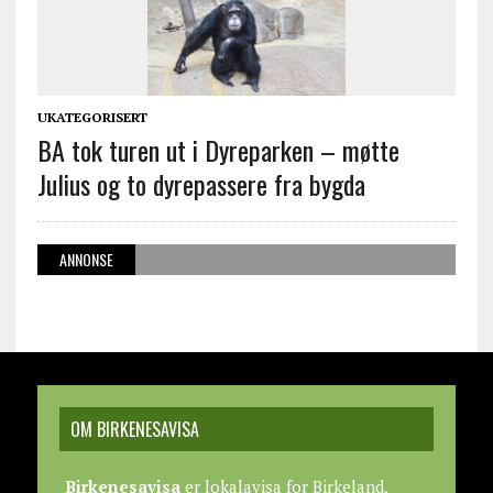
UKATEGORISERT
BA tok turen ut i Dyreparken – møtte
Julius og to dyrepassere fra bygda
ANNONSE
OM BIRKENESAVISA
Birkenesavisa
er lokalavisa for Birkeland,