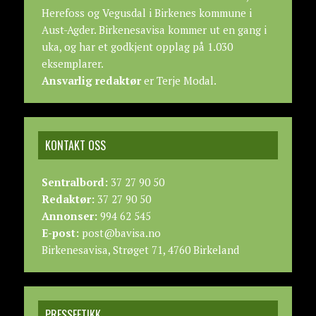
Herefoss og Vegusdal i Birkenes kommune i
Aust-Agder. Birkenesavisa kommer ut en gang i
uka, og har et godkjent opplag på 1.030
eksemplarer.
Ansvarlig redaktør
er Terje Modal.
KONTAKT OSS
Sentralbord:
37 27 90 50
Redaktør:
37 27 90 50
Annonser:
994 62 545
E-post:
post@bavisa.no
Birkenesavisa, Strøget 71, 4760 Birkeland
PRESSEETIKK