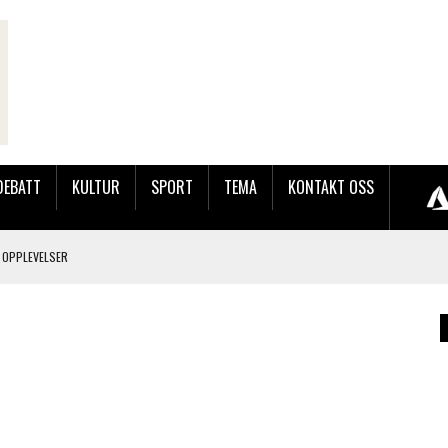
DEBATT
KULTUR
SPORT
TEMA
KONTAKT OSS
 OPPLEVELSER
LAKK GÅRD
JOBBEN VED SYNKRON MEDIA