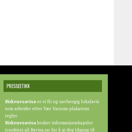
PRESSEETIKK
Birkenesavisa
er ei fri og uavhengig lokalavis
som arbeider etter
Vær Varsom-plakatens
regler.
Birkenesavisa
bruker informasjonskapsler
(cookies) på Bavisa.no for å gi deg tilgang til