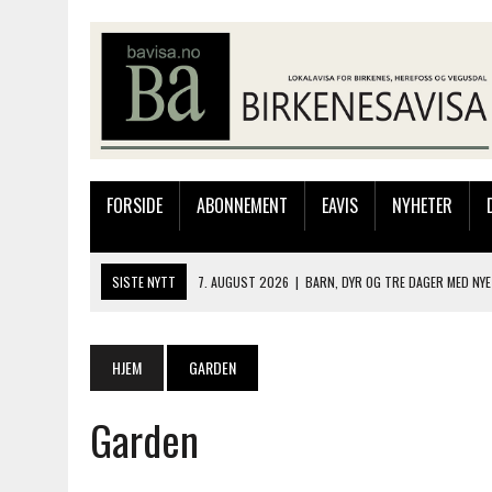
FORSIDE
ABONNEMENT
EAVIS
NYHETER
SISTE NYTT
7. AUGUST 2026
|
BARN, DYR OG TRE DAGER MED NYE
6. AUGUST 2026
|
FRA BARNDOMSMINNER TIL NYE OPPLEVELSER PÅ F
6. AUGUST 2026
|
SOMMERÅPENT MED NY FRISØRUTSTILLING
HJEM
GARDEN
6. AUGUST 2026
|
BYGGING AV FLATBUNNINGER PÅ MUSEET
Garden
7. AUGUST 2026
|
FLYTTER PRODUKSJONEN TIL OSLO: FLERE MISTER 