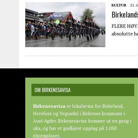
KULTUR
21. 
Birkeland
FLERE HØYD
absolutte h
OM BIRKENESAVISA
Birkenesavisa
er lokalavisa for Birkeland,
Herefoss og Vegusdal i Birkenes kommune i
Aust-Agder. Birkenesavisa kommer ut en gang i
uka, og har et godkjent opplag på 1.030
eksemplarer.