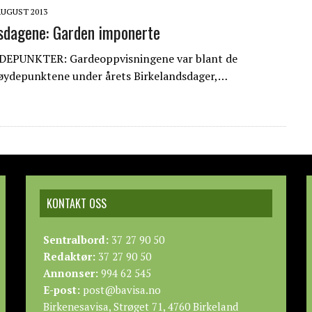
AUGUST 2013
sdagene: Garden imponerte
EPUNKTER: Gardeoppvisningene var blant de
øydepunktene under årets Birkelandsdager,…
KONTAKT OSS
Sentralbord:
37 27 90 50
Redaktør:
37 27 90 50
Annonser:
994 62 545
E-post:
post@bavisa.no
Birkenesavisa, Strøget 71, 4760 Birkeland