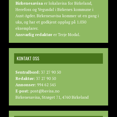
Birkenesavisa
er lokalavisa for Birkeland,
Herefoss og Vegusdal i Birkenes kommune i
Aust-Agder. Birkenesavisa kommer ut en gang i
uka, og har et godkjent opplag på 1.030
eksemplarer.
Ansvarlig redaktør
er Terje Modal.
KONTAKT OSS
Sentralbord:
37 27 90 50
Redaktør:
37 27 90 50
Annonser:
994 62 545
E-post:
post@bavisa.no
Birkenesavisa, Strøget 71, 4760 Birkeland