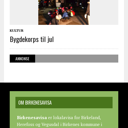
KULTUR
Bygdekorps til jul
ANNONSE
OM BIRKENESAVISA
Birkenesavisa
er lokalavisa for Birkeland,
Herefoss og Vegusdal i Birkenes kommune i