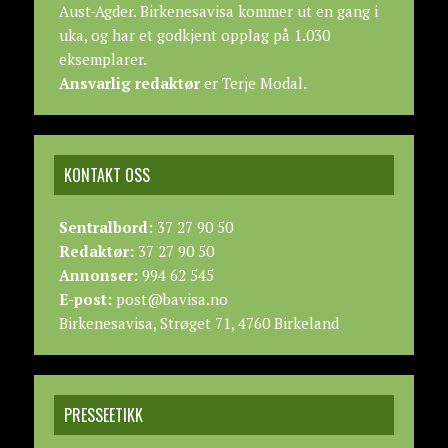
Aust-Agder. Birkenesavisa kommer ut en gang i
uka, og har et godkjent opplag på 1.030
eksemplarer.
Ansvarlig redaktør
er Terje Modal.
KONTAKT OSS
Sentralbord:
37 27 90 50
Redaktør:
37 27 90 50
Annonser:
994 62 545
E-post:
post@bavisa.no
Birkenesavisa, Strøget 71, 4760 Birkeland
PRESSEETIKK