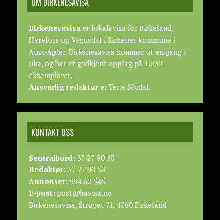
OM BIRKENESAVISA
Birkenesavisa
er lokalavisa for Birkeland,
Herefoss og Vegusdal i Birkenes kommune i
Aust-Agder. Birkenesavisa kommer ut en gang i
uka, og har et godkjent opplag på 1.030
eksemplarer.
Ansvarlig redaktør
er Terje Modal.
KONTAKT OSS
Sentralbord:
37 27 90 50
Redaktør:
37 27 90 50
Annonser:
994 62 545
E-post:
post@bavisa.no
Birkenesavisa, Strøget 71, 4760 Birkeland