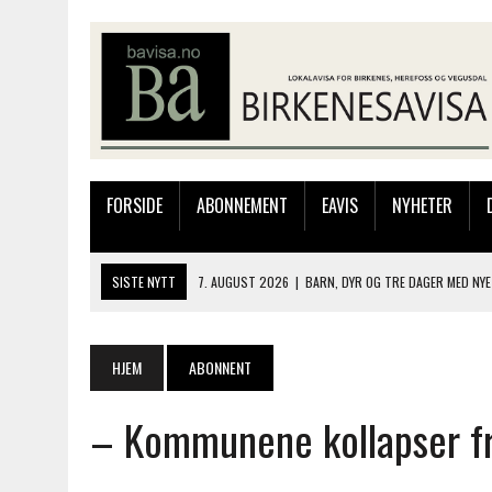
FORSIDE
ABONNEMENT
EAVIS
NYHETER
SISTE NYTT
7. AUGUST 2026
|
BARN, DYR OG TRE DAGER MED NYE
6. AUGUST 2026
|
FRA BARNDOMSMINNER TIL NYE OPPLEVELSER PÅ F
6. AUGUST 2026
|
SOMMERÅPENT MED NY FRISØRUTSTILLING
HJEM
ABONNENT
6. AUGUST 2026
|
BYGGING AV FLATBUNNINGER PÅ MUSEET
– Kommunene kollapser fr
7. AUGUST 2026
|
FLYTTER PRODUKSJONEN TIL OSLO: FLERE MISTER 