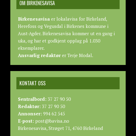
OM BIRKENESAVISA
Birkenesavisa
er lokalavisa for Birkeland,
Herefoss og Vegusdal i Birkenes kommune i
Aust-Agder. Birkenesavisa kommer ut en gang i
uka, og har et godkjent opplag på 1.030
eksemplarer.
Ansvarlig redaktør
er Terje Modal.
KONTAKT OSS
Sentralbord:
37 27 90 50
Redaktør:
37 27 90 50
Annonser:
994 62 545
E-post:
post@bavisa.no
Birkenesavisa, Strøget 71, 4760 Birkeland