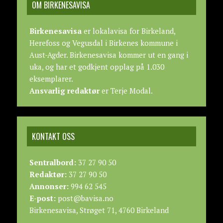
OM BIRKENESAVISA
Birkenesavisa
er lokalavisa for Birkeland,
Herefoss og Vegusdal i Birkenes kommune i
Aust-Agder. Birkenesavisa kommer ut en gang i
uka, og har et godkjent opplag på 1.030
eksemplarer.
Ansvarlig redaktør
er Terje Modal.
KONTAKT OSS
Sentralbord:
37 27 90 50
Redaktør:
37 27 90 50
Annonser:
994 62 545
E-post:
post@bavisa.no
Birkenesavisa, Strøget 71, 4760 Birkeland