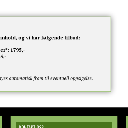
nnhold, og vi har følgende tilbud:
er*:
1795,-
5,-
s automatisk fram til eventuell oppsigelse.
KONTAKT OSS