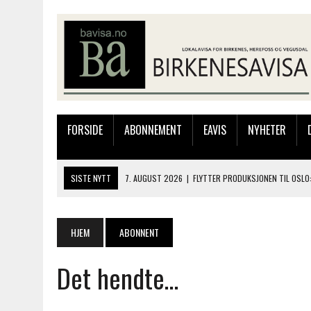
FORSIDE
ABONNEMENT
EAVIS
NYHETER
SISTE NYTT
7. AUGUST 2026
|
FLYTTER PRODUKSJONEN TIL OSLO:
7. AUGUST 2026
|
BARN, DYR OG TRE DAGER MED NYE OPPLEVELSER
6. AUGUST 2026
|
FRA BARNDOMSMINNER TIL NYE OPPLEVELSER PÅ F
HJEM
ABONNENT
6. AUGUST 2026
|
SOMMERÅPENT MED NY FRISØRUTSTILLING
Det hendte…
8. AUGUST 2026
|
ELIAS HAR REGELRETT HERJA PÅ BLINKFESTIVALEN