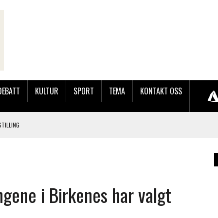
DEBATT
KULTUR
SPORT
TEMA
KONTAKT OSS
TILLING
LER HUN UT PÅ SØRLANDSUTSTILLINGEN.
 LYNGDALSKURSENE
ngene i Birkenes har valgt
LAKK GÅRD