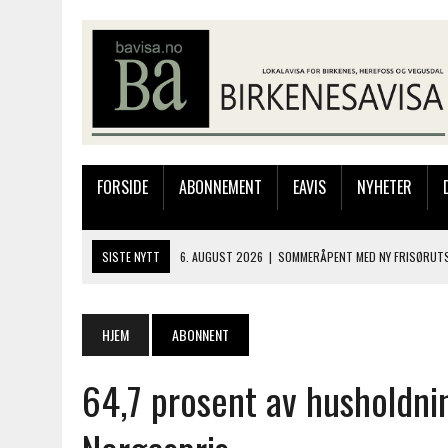
FORSIDE
ABONNEMENT
EAVIS
NYHETER
SISTE NYTT
6. AUGUST 2026
|
SOMMERÅPENT MED NY FRISØRUTS
6. AUGUST 2026
|
BYGGING AV FLATBUNNINGER PÅ MUSEET
4. AUGUST 2026
|
SILJE LØLAND STILTE UT I TOLLBODEN – NÅ STIL
HJEM
ABONNENT
4. AUGUST 2026
|
MUSIKANTER FRA BIRKELAND STORKOSTE SEG PÅ
64,7 prosent av husholdni
6. AUGUST 2026
|
FRA BARNDOMSMINNER TIL NYE OPPLEVELSER PÅ F