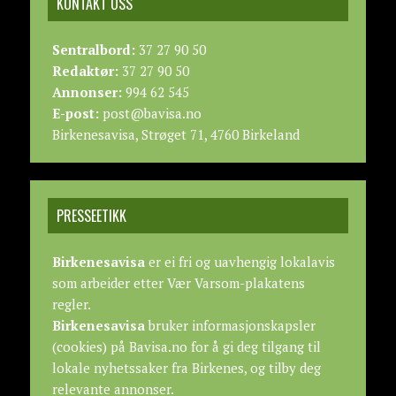
KONTAKT OSS
Sentralbord:
37 27 90 50
Redaktør:
37 27 90 50
Annonser:
994 62 545
E-post:
post@bavisa.no
Birkenesavisa, Strøget 71, 4760 Birkeland
PRESSEETIKK
Birkenesavisa
er ei fri og uavhengig lokalavis
som arbeider etter
Vær Varsom-plakatens
regler.
Birkenesavisa
bruker informasjonskapsler
(cookies) på Bavisa.no for å gi deg tilgang til
lokale nyhetssaker fra Birkenes, og tilby deg
relevante annonser.