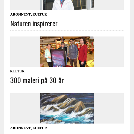
ABONNENT
,
KULTUR
Naturen inspirerer
KULTUR
300 maleri på 30 år
ABONNENT
,
KULTUR