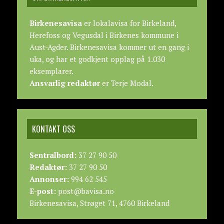
Birkenesavisa
er lokalavisa for Birkeland,
Herefoss og Vegusdal i Birkenes kommune i
Aust-Agder. Birkenesavisa kommer ut en gang i
uka, og har et godkjent opplag på 1.030
eksemplarer.
Ansvarlig redaktør
er Terje Modal.
KONTAKT OSS
Sentralbord:
37 27 90 50
Redaktør:
37 27 90 50
Annonser:
994 62 545
E-post:
post@bavisa.no
Birkenesavisa, Strøget 71, 4760 Birkeland