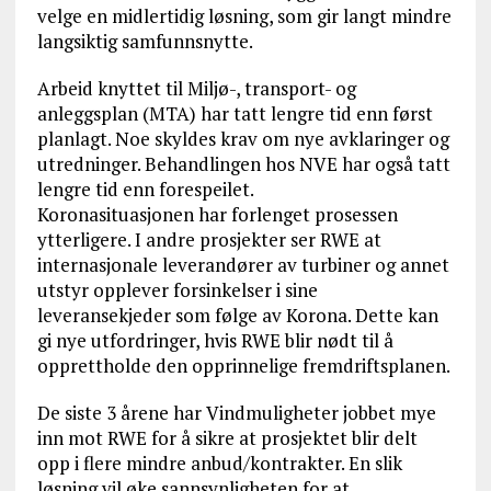
velge en midlertidig løsning, som gir langt mindre
langsiktig samfunnsnytte.
Arbeid knyttet til Miljø-, transport- og
anleggsplan (MTA) har tatt lengre tid enn først
planlagt. Noe skyldes krav om nye avklaringer og
utredninger. Behandlingen hos NVE har også tatt
lengre tid enn forespeilet.
Koronasituasjonen har forlenget prosessen
ytterligere. I andre prosjekter ser RWE at
internasjonale leverandører av turbiner og annet
utstyr opplever forsinkelser i sine
leveransekjeder som følge av Korona. Dette kan
gi nye utfordringer, hvis RWE blir nødt til å
opprettholde den opprinnelige fremdriftsplanen.
De siste 3 årene har Vindmuligheter jobbet mye
inn mot RWE for å sikre at prosjektet blir delt
opp i flere mindre anbud/kontrakter. En slik
løsning vil øke sannsynligheten for at