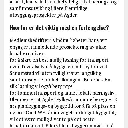
arbeid, kan vi bidra til betydelig lokal nærings- og
samfunnsutvikling i flere fremtidige
utbyggingsprosjekter på Agder.
Hvorfor er det viktig med en forlengelse?
Medlemsbedrifter i Vindmuligheter har vært
engasjert i innledende prosjektering av ulike
brualternativer,
for å sikre en best mulig løsning for transport
over Tovdalselva. Å bygge en helt ny bru ved
Senumstad vil uten tvil gi størst langsiktig
samfunnsnytte for befolkningen i Birkenes. En
slik løsning vil også bety mye
for tømmertransport og annet lokalt næringsliv.
Ulempen er at Agder Fylkeskommune beregner 2
års planleggings- og byggetid for å få på plass en
ny bru. Om RWE får innvilget forlenget byggetid,
vil det være mulig å vente på det beste
brualternativet. Ellers blir utbyggeren nødt til å