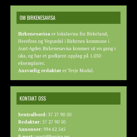
OM BIRKENESAVISA
Birkenesavisa
er lokalavisa for Birkeland,
Herefoss og Vegusdal i Birkenes kommune i
Aust-Agder. Birkenesavisa kommer ut en gang i
uka, og har et godkjent opplag på 1.030
eksemplarer.
Ansvarlig redaktør
er Terje Modal.
KONTAKT OSS
Sentralbord:
37 27 90 50
Redaktør:
37 27 90 50
Annonser:
994 62 545
E-post:
post@bavisa.no