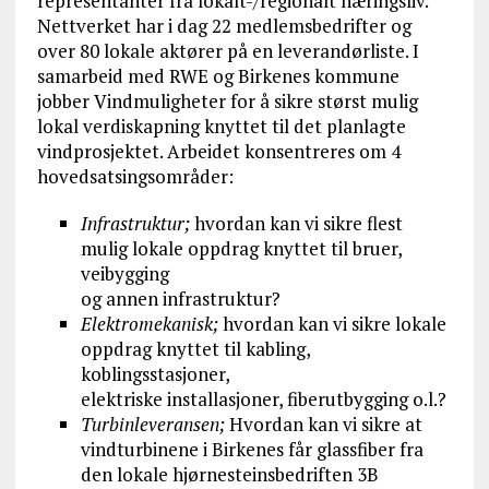
representanter fra lokalt-/regionalt næringsliv.
Nettverket har i dag 22 medlemsbedrifter og
over 80 lokale aktører på en leverandørliste. I
samarbeid med RWE og Birkenes kommune
jobber Vindmuligheter for å sikre størst mulig
lokal verdiskapning knyttet til det planlagte
vindprosjektet. Arbeidet konsentreres om 4
hovedsatsingsområder:
Infrastruktur;
hvordan kan vi sikre flest
mulig lokale oppdrag knyttet til bruer,
veibygging
og annen infrastruktur?
Elektromekanisk;
hvordan kan vi sikre lokale
oppdrag knyttet til kabling,
koblingsstasjoner,
elektriske installasjoner, fiberutbygging o.l.?
Turbinleveransen;
Hvordan kan vi sikre at
vindturbinene i Birkenes får glassfiber fra
den lokale hjørnesteinsbedriften 3B