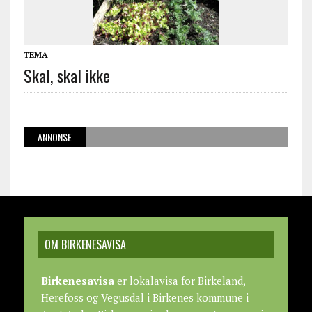
TEMA
Skal, skal ikke
ANNONSE
OM BIRKENESAVISA
Birkenesavisa
er lokalavisa for Birkeland,
Herefoss og Vegusdal i Birkenes kommune i