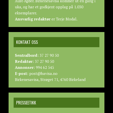
Aust-Agder. Birkenesavisa kommer ut en gang i
uka, og har et godkjent opplag på 1.030
eksemplarer.
Ansvarlig redaktør
er Terje Modal.
KONTAKT OSS
Sentralbord:
37 27 90 50
Redaktør:
37 27 90 50
Annonser:
994 62 545
E-post:
post@bavisa.no
Birkenesavisa, Strøget 71, 4760 Birkeland
PRESSEETIKK