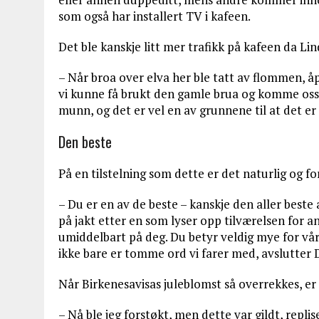
som også har installert TV i kafeen.
Det ble kanskje litt mer trafikk på kafeen da L
– Når broa over elva her ble tatt av flommen, 
vi kunne få brukt den gamle brua og komme oss o
munn, og det er vel en av grunnene til at det er s
Den beste
På en tilstelning som dette er det naturlig og fo
– Du er en av de beste – kanskje den aller beste
på jakt etter en som lyser opp tilværelsen for a
umiddelbart på deg. Du betyr veldig mye for vårt
ikke bare er tomme ord vi farer med, avslutter 
Når Birkenesavisas juleblomst så overrekkes, er 
– Nå ble jeg forstøkt, men dette var gildt, repli