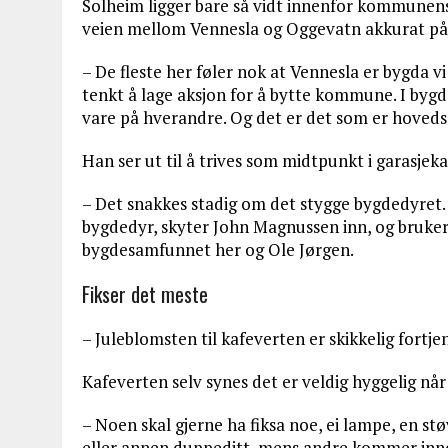
Solheim ligger bare så vidt innenfor kommunens g
veien mellom Vennesla og Oggevatn akkurat på
– De fleste her føler nok at Vennesla er bygda vi 
tenkt å lage aksjon for å bytte kommune. I bygda h
vare på hverandre. Og det er det som er hovedsa
Han ser ut til å trives som midtpunkt i garasjek
– Det snakkes stadig om det stygge bygdedyret. V
bygdedyr, skyter John Magnussen inn, og bruker 
bygdesamfunnet her og Ole Jørgen.
Fikser det meste
– Juleblomsten til kafeverten er skikkelig fortje
Kafeverten selv synes det er veldig hyggelig n
– Noen skal gjerne ha fiksa noe, ei lampe, en st
eller annen duppeditt, mens andre kommer innom