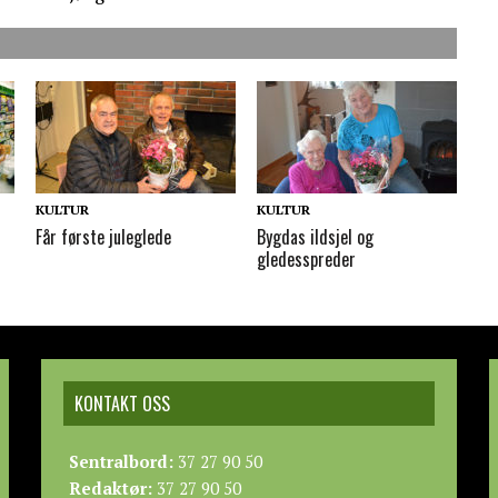
KULTUR
KULTUR
Får første juleglede
Bygdas ildsjel og
gledesspreder
KONTAKT OSS
Sentralbord:
37 27 90 50
Redaktør:
37 27 90 50