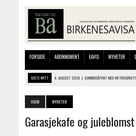
FORSIDE
ABONNEMENT
EAVIS
NYHETER
SISTE NYTT
6. AUGUST 2026
|
SOMMERÅPENT MED NY FRISØRUTS
6. AUGUST 2026
|
BYGGING AV FLATBUNNINGER PÅ MUSEET
4. AUGUST 2026
|
SILJE LØLAND STILTE UT I TOLLBODEN – NÅ STIL
HJEM
NYHETER
4. AUGUST 2026
|
MUSIKANTER FRA BIRKELAND STORKOSTE SEG PÅ
Garasjekafe og juleblomst
6. AUGUST 2026
|
FRA BARNDOMSMINNER TIL NYE OPPLEVELSER PÅ F