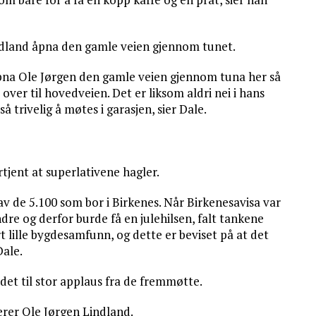
indland åpna den gamle veien gjennom tunet.
åpna Ole Jørgen den gamle veien gjennom tuna her så
ver til hovedveien. Det er liksom aldri nei i hans
å trivelig å møtes i garasjen, sier Dale.
rtjent at superlativene hagler.
 av de 5.100 som bor i Birkenes. Når Birkenesavisa var
ndre og derfor burde få en julehilsen, falt tankene
 lille bygdesamfunn, og dette er beviset på at det
Dale.
det til stor applaus fra de fremmøtte.
serer Ole Jørgen Lindland.