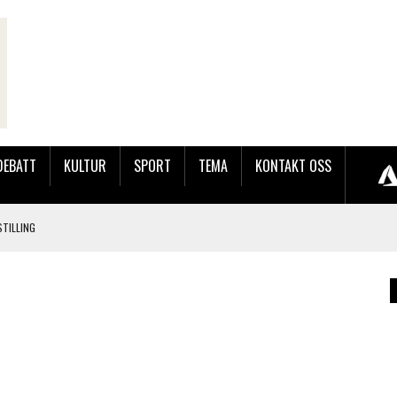
DEBATT
KULTUR
SPORT
TEMA
KONTAKT OSS
TILLING
LER HUN UT PÅ SØRLANDSUTSTILLINGEN.
 LYNGDALSKURSENE
LAKK GÅRD