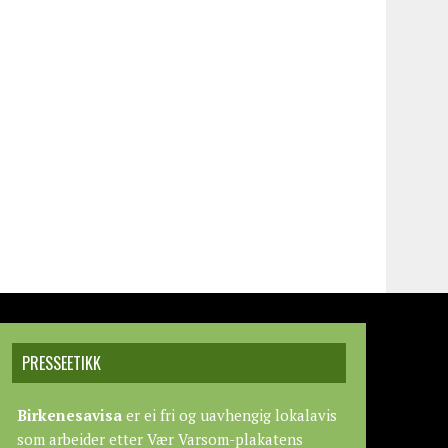
PRESSEETIKK
Birkenesavisa
er ei fri og uavhengig lokalavis
som arbeider etter
Vær Varsom-plakatens