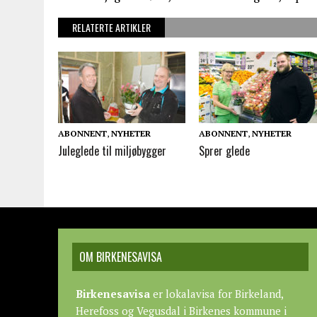
RELATERTE ARTIKLER
ABONNENT
,
NYHETER
ABONNENT
,
NYHETER
Juleglede til miljøbygger
Sprer glede
OM BIRKENESAVISA
Birkenesavisa
er lokalavisa for Birkeland,
Herefoss og Vegusdal i Birkenes kommune i