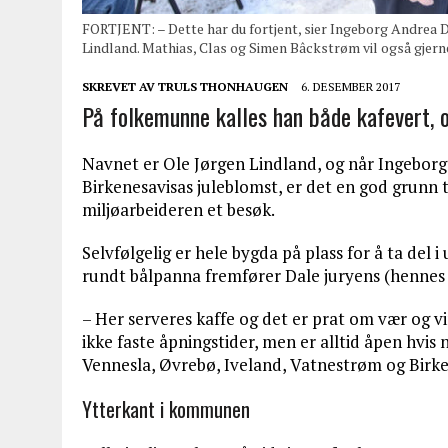
FORTJENT: – Dette har du fortjent, sier Ingeborg Andrea D
Lindland. Mathias, Clas og Simen Bâckstrøm vil også gjerne 
SKREVET AV
TRULS THONHAUGEN
6. DESEMBER 2017
På folkemunne kalles han både kafevert, o
Navnet er Ole Jørgen Lindland, og når Ingeborg
Birkenesavisas juleblomst, er det en god grunn 
miljøarbeideren et besøk.
Selvfølgelig er hele bygda på plass for å ta del 
rundt bålpanna fremfører Dale juryens (hennes 
– Her serveres kaffe og det er prat om vær og vi
ikke faste åpningstider, men er alltid åpen hvis
Vennesla, Øvrebø, Iveland, Vatnestrøm og Birkel
Ytterkant i kommunen