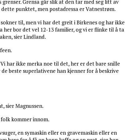
renser. Grensa går slik at den tar med seg litt av
 dette punktet, men postadressa er Vatnestrøm.
sokner til, men vi har det greit i Birkenes og har ikke
er bor det vel 12-13 familier, og vi er flinke til å ta
ken, sier Lindland.
afeen.
i har ikke merka noe til det, her er det bare snille
de beste superlativene han kjenner for å beskrive
nt, sier Magnussen.
år folk kommer innom.
øvsuger, en symaskin eller en gravemaskin eller en
 bare for å få en kopp kaffe og en prat, sier han