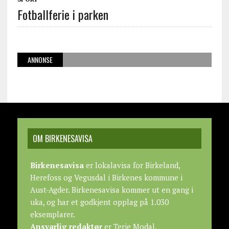
Fotballferie i parken
ANNONSE
OM BIRKENESAVISA
Birkenesavisa
er lokalavisa for Birkeland,
Herefoss og Vegusdal i Birkenes kommune i
Aust-Agder. Birkenesavisa kommer ut en gang i
uka, og har et godkjent opplag på 1.030
eksemplarer.
Ansvarlig redaktør
er Terje Modal.