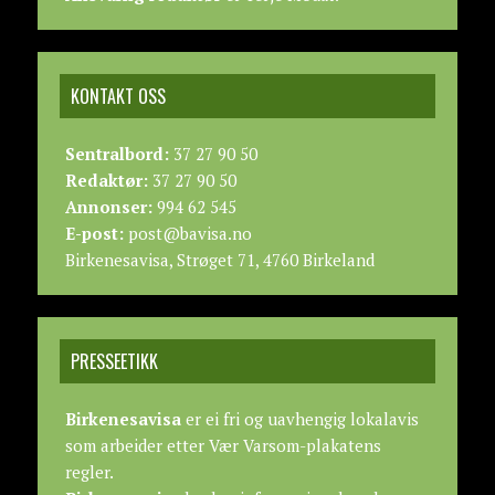
KONTAKT OSS
Sentralbord:
37 27 90 50
Redaktør:
37 27 90 50
Annonser:
994 62 545
E-post:
post@bavisa.no
Birkenesavisa, Strøget 71, 4760 Birkeland
PRESSEETIKK
Birkenesavisa
er ei fri og uavhengig lokalavis
som arbeider etter
Vær Varsom-plakatens
regler.